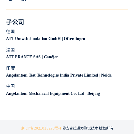
子公司
德国
ATT Umweltsimulation GmbH | Ofterdingen
法国
ATT FRANCE SAS | Canéjan
印度
Angelantoni Test Technologies India Private Limited | Noida
中国
Angelantoni Mechanical Equipment Co. Ltd | Beijing
京ICP备2021015273号-1
©安吉拉通力测试技术 版权所有