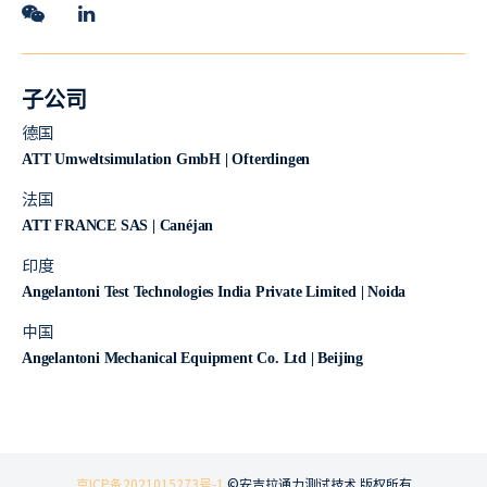
子公司
德国
ATT Umweltsimulation GmbH | Ofterdingen
法国
ATT FRANCE SAS | Canéjan
印度
Angelantoni Test Technologies India Private Limited | Noida
中国
Angelantoni Mechanical Equipment Co. Ltd | Beijing
京ICP备2021015273号-1
©安吉拉通力测试技术 版权所有