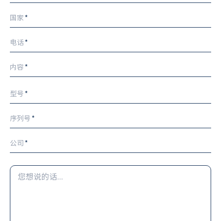
国家
*
电话
*
内容
*
型号
*
序列号
*
公司
*
您
想
说
的
话...