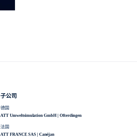
子公司
德国
ATT Umweltsimulation GmbH | Ofterdingen
法国
ATT FRANCE SAS | Canéjan