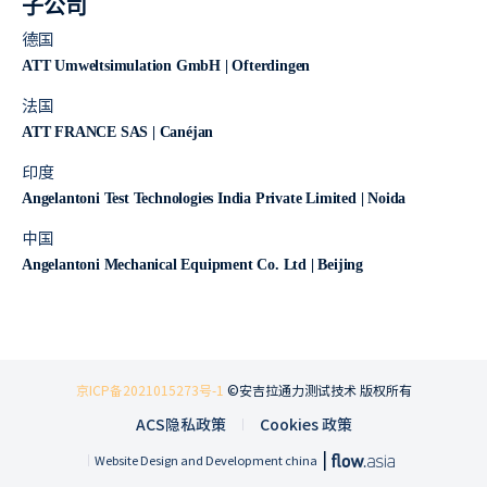
子公司
德国
ATT Umweltsimulation GmbH | Ofterdingen
法国
ATT FRANCE SAS | Canéjan
印度
Angelantoni Test Technologies India Private Limited | Noida
中国
Angelantoni Mechanical Equipment Co. Ltd | Beijing
京ICP备2021015273号-1
©安吉拉通力测试技术 版权所有
ACS隐私政策
Cookies 政策
|
Website Design and Development china