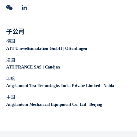
子公司
德国
ATT Umweltsimulation GmbH | Ofterdingen
法国
ATT FRANCE SAS | Canéjan
印度
Angelantoni Test Technologies India Private Limited | Noida
中国
Angelantoni Mechanical Equipment Co. Ltd | Beijing