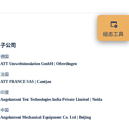
组态工具
子公司
德国
ATT Umweltsimulation GmbH | Ofterdingen
法国
ATT FRANCE SAS | Canéjan
印度
Angelantoni Test Technologies India Private Limited | Noida
中国
Angelantoni Mechanical Equipment Co. Ltd | Beijing