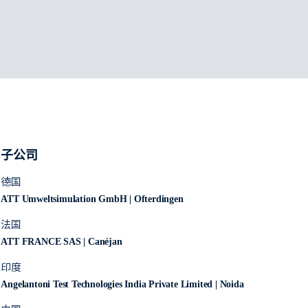
子公司
德国
ATT Umweltsimulation GmbH | Ofterdingen
法国
ATT FRANCE SAS | Canéjan
印度
Angelantoni Test Technologies India Private Limited | Noida