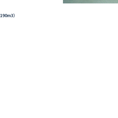
90m3）