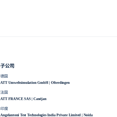
子公司
德国
ATT Umweltsimulation GmbH | Ofterdingen
法国
ATT FRANCE SAS | Canéjan
印度
Angelantoni Test Technologies India Private Limited | Noida