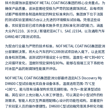
锌片防腐蚀涂层是NOF METAL COATINGS集团的核心业务重点。为
确保产品质量，该涂层需经受极为严苛的加速腐蚀测试，且每项测
试都严格按照各制造商制定的特定标准来执行。集团旗下位于法国
的测试实验室拥有15台以上先进的环境模拟试验箱。凭借这些设
备，实验室目前已成功具备实施多项主流标准化测试的能力，涵盖
大众PV1210、沃尔沃 / 斯堪尼亚ACT I、SAE J2334，以及通用汽车
GMW14872等测试项目。
为契合行业最为严苛的技术标准，NOF METAL COATINGS集团欧洲
分部果断决策，将大众汽车的PV1209测试项目纳入麾下，以此拓宽
自身检测范畴。该测试的环境设定十分苛刻，温度在-40℃到+80℃
之间循环变化，湿度则恒定保持在80%，能够在极端工况下系统地
对涂层产品的耐腐蚀性能展开评估。
NOF METAL COATINGS集团欧洲分部最终选定ACS Discovery My
DM600 C型试验箱充实自身设备体系，温度适用范围-75℃至
+180℃，能与现有设备架构实现无缝衔接。作为一款紧凑型试验
箱，其在设计上充分融入人体工学理念，可以满足中小型试件的检
测需求。智能人机交互界面搭配精心设计的功能性结构，显著提升
了实验室人员的操作便捷性。DM600 C型试验箱凭借其多样化功能