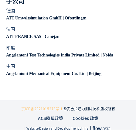
子公司
德国
ATT Umweltsimulation GmbH | Ofterdingen
法国
ATT FRANCE SAS | Canéjan
印度
Angelantoni Test Technologies India Private Limited | Noida
中国
Angelantoni Mechanical Equipment Co. Ltd | Beijing
京ICP备2021015273号-1
©安吉拉通力测试技术 版权所有
ACS隐私政策
Cookies 政策
|
Website Design and Development china