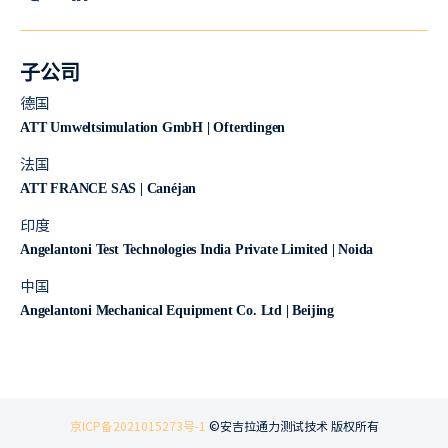
子公司
德国
ATT Umweltsimulation GmbH | Ofterdingen
法国
ATT FRANCE SAS | Canéjan
印度
Angelantoni Test Technologies India Private Limited | Noida
中国
Angelantoni Mechanical Equipment Co. Ltd | Beijing
京ICP备2021015273号-1
©安吉拉通力测试技术 版权所有